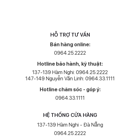
HỖ TRỢ TƯ VẤN
Bán hàng online:
Máy có hỗ trợ chế độ quay video đạt chuẩn lên đến 4K sắc nét,
0964.25.2222
được xem là điều cực kỳ hữu ích đối với người dùng đam mê quay
Hotline bảo hành, kỹ thuật:
phim hay đang làm những công việc sản xuất nội dung trên những
137-139 Hàm Nghi: 0964.25.2222
nền tảng mạng xã hội.
147-149 Nguyễn Văn Linh: 0964.33.1111
Hotline chăm sóc - góp ý:
0964.33.1111
HỆ THỐNG CỬA HÀNG
137-139 Hàm Nghi - Đà Nẵng
0964.25.2222