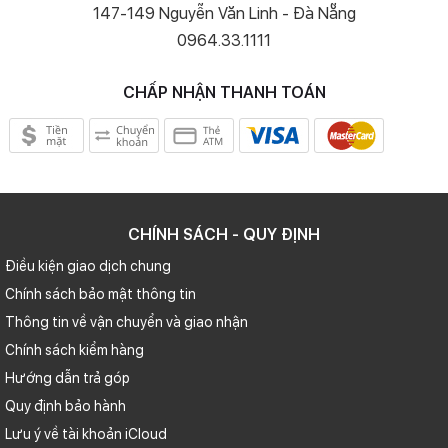
147-149 Nguyễn Văn Linh - Đà Nẵng
0964.33.1111
Hiệu năng hàng đầu thế giới
CHẤP NHẬN THANH TOÁN
Như thường lệ mỗi lần nhà Apple ra mắt sản phẩm mới đều đem đến
cho thị trường một con chip có hiệu năng cực khủng, điều này cũng
không là ngoại lệ với chiếc điện thoại iPhone 14 khi được trang bị
bộ vi xử lý Apple A15 Bionic 6 nhân.
CHÍNH SÁCH - QUY ĐỊNH
Điều kiện giao dịch chung
Chính sách bảo mật thông tin
Thông tin về vận chuyển và giao nhận
Chính sách kiểm hàng
Hướng dẫn trả góp
Quy định bảo hành
Lưu ý về tài khoản iCloud