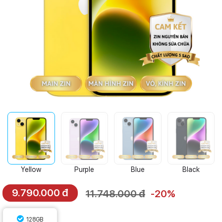
Yellow
Purple
Blue
Black
9.790.000 đ
11.748.000 đ
-20%
128GB