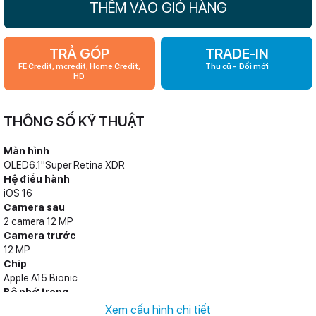
THÊM VÀO GIỎ HÀNG
TRẢ GÓP
TRADE-IN
FE Credit, mcredit, Home Credit,
Thu cũ - Đổi mới
HD
THÔNG SỐ KỸ THUẬT
Màn hình
OLED6.1"Super Retina XDR
Hệ điều hành
iOS 16
Camera sau
2 camera 12 MP
Camera trước
12 MP
Chip
Apple A15 Bionic
Bộ nhớ trong
128 GB, 256 GB, 512 GB
Xem cấu hình chi tiết