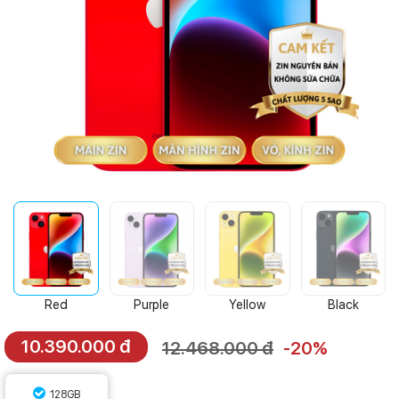
Red
Purple
Yellow
Black
10.390.000 đ
12.468.000 đ
-20%
128GB