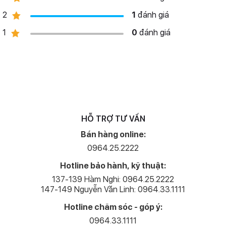
2
1
đánh giá
1
0
đánh giá
Máy có hỗ trợ chế độ quay video đạt chuẩn lên đến 4K sắc nét,
được xem là điều cực kỳ hữu ích đối với người dùng đam mê quay
phim hay đang làm những công việc sản xuất nội dung trên những
HỖ TRỢ TƯ VẤN
nền tảng mạng xã hội.
Bán hàng online:
0964.25.2222
Hotline bảo hành, kỹ thuật:
137-139 Hàm Nghi: 0964.25.2222
147-149 Nguyễn Văn Linh: 0964.33.1111
Hotline chăm sóc - góp ý:
0964.33.1111