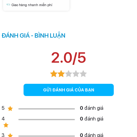
Giao hàng nhanh miễn phí
ĐÁNH GIÁ - BÌNH LUẬN
2.0/5
Cùng với khả năng xử lý hình ảnh thông minh nhờ sự nâng cấp thuật
GỬI ĐÁNH GIÁ CỦA BẠN
toán trên chipset, giúp máy có thể xử lý màu sắc trung thực hơn hay
nâng cao chất lượng trên các bức ảnh chụp đêm.
5
0
đánh giá
4
0
đánh giá
3
0
đánh giá