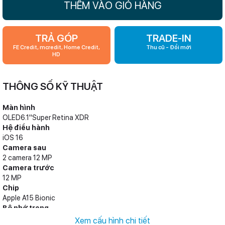
THÊM VÀO GIỎ HÀNG
TRẢ GÓP
TRADE-IN
FE Credit, mcredit, Home Credit,
Thu cũ - Đổi mới
HD
THÔNG SỐ KỸ THUẬT
Màn hình
OLED6.1"Super Retina XDR
Hệ điều hành
iOS 16
Camera sau
2 camera 12 MP
Camera trước
12 MP
Chip
Apple A15 Bionic
Bộ nhớ trong
128 GB, 256 GB, 512 GB
Xem cấu hình chi tiết