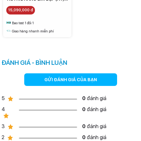
15.090.000
15,090,000 đ
Bao test 1 đổi 1
Giao hàng nhanh miễn phí
ĐÁNH GIÁ - BÌNH LUẬN
GỬI ĐÁNH GIÁ CỦA BẠN
5
0
đánh giá
4
0
đánh giá
3
0
đánh giá
2
0
đánh giá