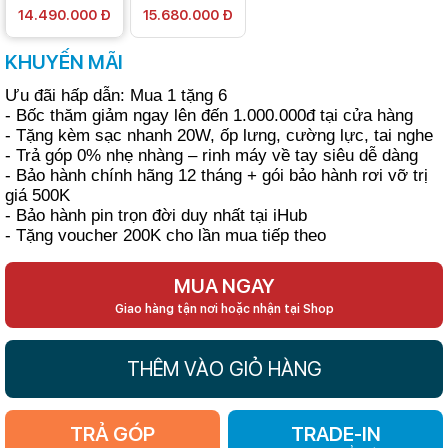
14.490.000 Đ
15.680.000 Đ
KHUYẾN MÃI
Ưu đãi hấp dẫn: Mua 1 tặng 6
- Bốc thăm giảm ngay lên đến 1.000.000đ tại cửa hàng
- Tặng kèm sạc nhanh 20W, ốp lưng, cường lực, tai nghe
- Trả góp 0% nhẹ nhàng – rinh máy về tay siêu dễ dàng
- Bảo hành chính hãng 12 tháng + gói bảo hành rơi vỡ trị
giá 500K
- Bảo hành pin trọn đời duy nhất tại iHub
- Tặng voucher 200K cho lần mua tiếp theo
MUA NGAY
Giao hàng tận nơi hoặc nhận tại Shop
THÊM VÀO GIỎ HÀNG
TRẢ GÓP
TRADE-IN