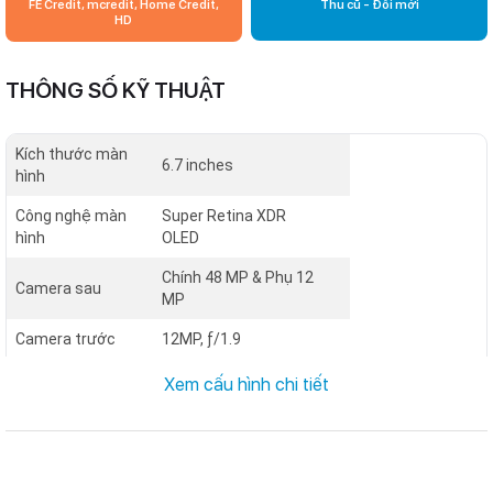
FE Credit, mcredit, Home Credit,
Thu cũ - Đổi mới
HD
THÔNG SỐ KỸ THUẬT
Kích thước màn
6.7 inches
hình
Công nghệ màn
Super Retina XDR
hình
OLED
Chính 48 MP & Phụ 12
Camera sau
MP
Camera trước
12MP, ƒ/1.9
Chipset
Apple A16 Bionic
Xem cấu hình chi tiết
Dung lượng RAM
6 GB
Bộ nhớ trong
256 GB