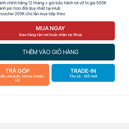
ành chính hãng 12 tháng + gói bảo hành rơi vỡ trị giá 500K
ành pin trọn đời duy nhất tại iHub
voucher 200K cho lần mua tiếp theo
MUA NGAY
Giao hàng tận nơi hoặc nhận tại Shop
THÊM VÀO GIỎ HÀNG
Mid night
TRẢ GÓP
TRADE-IN
edit, mcredit, Home Credit,
Thu cũ - Đổi mới
HD