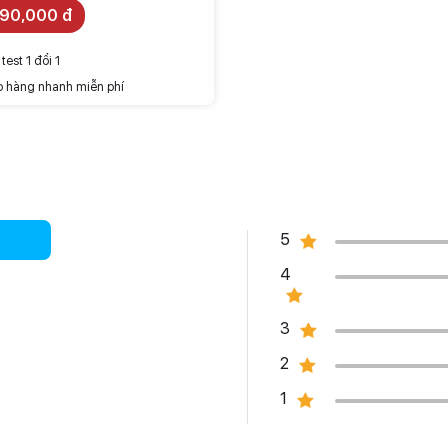
090,000 đ
test 1 đổi 1
o hàng nhanh miễn phí
5
4
3
2
1