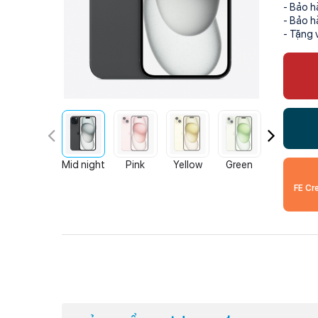
- Bảo h
- Bảo h
- Tặng 
Mid night
Pink
Yellow
Green
Blue
FE Cr