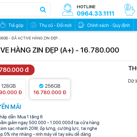
HOTLINE
0964.33.1111
Trả góp
Thu cũ - Đổi mới
Chính sách - Quy định
256GB - ĐÃ ACTIVE HÀNG ZIN ĐẸP ...
IVE HÀNG ZIN ĐẸP (A+) - 16.780.000
TH
.780.000 đ
0đ - Trả trước
Trả góp 0đ - Trả trước
0%
0%
Dữ l
128GB
256GB
90.000 Đ
16.780.000 Đ
ẾN MÃI
hấp dẫn: Mua 1 tặng 6
hăm giảm ngay 500.000 – 1.000.000đ tại cửa hàng
kèm sạc nhanh 20W, ốp lưng, cường lực, tai nghe
óp 0% nhẹ nhàng – rinh máy về tay siêu dễ dàng