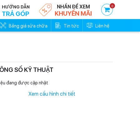
NHẤN ĐỂ XEM
0
HƯỚNG DẪN
KHUYẾN MÃI
TRẢ GÓP
Bảng giá sửa chữa
Tin tức
Liên hệ
ÔNG SỐ KỸ THUẬT
Trả góp 0đ - Trả trước
Trả góp 0đ -
0%
0
iệu đang được cập nhật
Xem cấu hình chi tiết