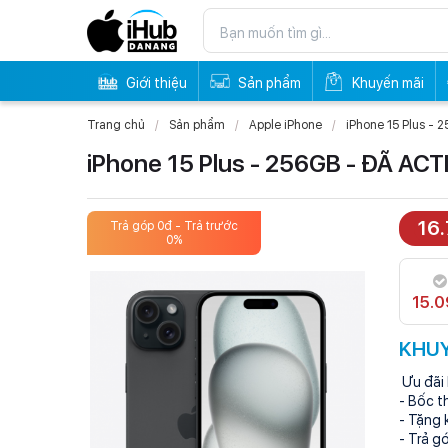
Giới thiệu
Sản phẩm
Khuyến mãi
Trang chủ
Sản phẩm
Apple iPhone
iPhone 15 Plus - 
iPhone 15 Plus - 256GB - ĐÃ ACT
16
Trả góp 0đ - Trả trước
Trả góp 
0%
15.0
KHUY
Ưu đãi 
- Bốc t
- Tặng 
- Trả g