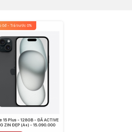
p 0đ - Trả trước 0%
e 15 Plus - 128GB - ĐÃ ACTIVE
 ZIN ĐẸP (A+) - 15.090.000