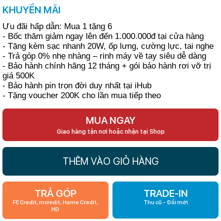
KHUYẾN MÃI
Ưu đãi hấp dẫn: Mua 1 tặng 6
- Bốc thăm giảm ngay lên đến 1.000.000đ tại cửa hàng
- Tặng kèm sạc nhanh 20W, ốp lưng, cường lực, tai nghe
- Trả góp 0% nhẹ nhàng – rinh máy về tay siêu dễ dàng
- Bảo hành chính hãng 12 tháng + gói bảo hành rơi vỡ trị
giá 500K
- Bảo hành pin trọn đời duy nhất tại iHub
- Tặng voucher 200K cho lần mua tiếp theo
MUA NGAY
Giao hàng tận nơi hoặc nhận tại Shop
THÊM VÀO GIỎ HÀNG
TRẢ GÓP
TRADE-IN
FE Credit, mcredit, Home Credit,
Thu cũ - Đổi mới
HD