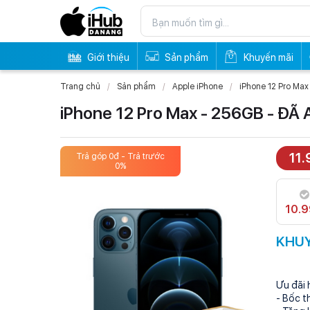
Giới thiệu
Sản phẩm
Khuyến mãi
Trang chủ
Sản phẩm
Apple iPhone
iPhone 12 Pro Ma
iPhone 12 Pro Max - 256GB - ĐÃ
11
Trả góp 0đ - Trả trước
Trả góp 
0%
10.
KHUY
Ưu đãi 
- Bốc t