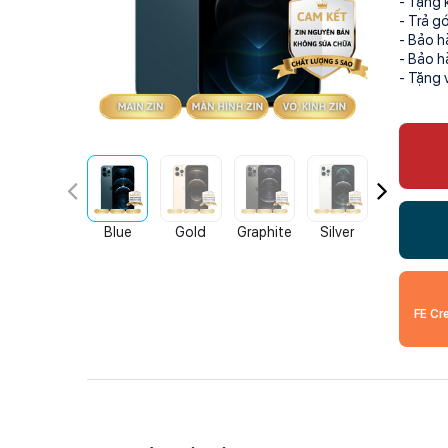
- Tặng 
- Trả g
- Bảo h
- Bảo h
- Tặng 
Blue
Gold
Graphite
Silver
Blue
FE Cr