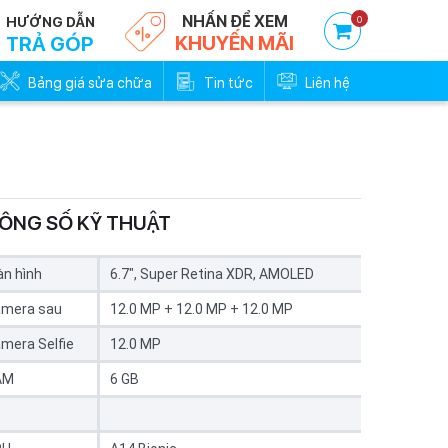
NHẤN ĐỂ XEM
0
HƯỚNG DẪN
KHUYẾN MÃI
TRẢ GÓP
Bảng giá sửa chữa
Tin tức
Liên hệ
ÔNG SỐ KỸ THUẬT
Trả góp 0đ - Trả trước
Trả góp 0đ -
0%
0
n hình
6.7", Super Retina XDR, AMOLED
mera sau
12.0 MP + 12.0 MP + 12.0 MP
mera Selfie
12.0 MP
AM
6 GB