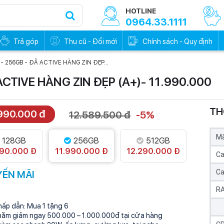
HOTLINE
0964.33.1111
Trả góp
Thu cũ - Đổi mới
Chính sách - Quy định
x - 256GB - ĐÃ ACTIVE HÀNG ZIN ĐẸP...
 ACTIVE HÀNG ZIN ĐẸP (A+)- 11.990.000
TH
.990.000 đ
12.589.500 đ
-5%
0đ - Trả trước
Trả góp 0đ - Trả trước
0%
0%
Mà
128GB
256GB
512GB
990.000 Đ
11.990.000 Đ
12.290.000 Đ
Ca
Ca
ẾN MÃI
R
hấp dẫn: Mua 1 tặng 6
hăm giảm ngay 500.000 – 1.000.000đ tại cửa hàng