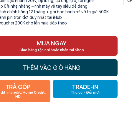
C
kèm sạc nhanh 20W, ốp lưng, cường lực, tai nghe
óp 0% nhẹ nhàng – rinh máy về tay siêu dễ dàng
G
ành chính hãng 12 tháng + gói bảo hành rơi vỡ trị giá 500K
ành pin trọn đời duy nhất tại iHub
Du
voucher 200K cho lần mua tiếp theo
Th
Hệ
MUA NGAY
Giao hàng tận nơi hoặc nhận tại Shop
THÊM VÀO GIỎ HÀNG
TRẢ GÓP
TRADE-IN
edit, mcredit, Home Credit,
Thu cũ - Đổi mới
HD