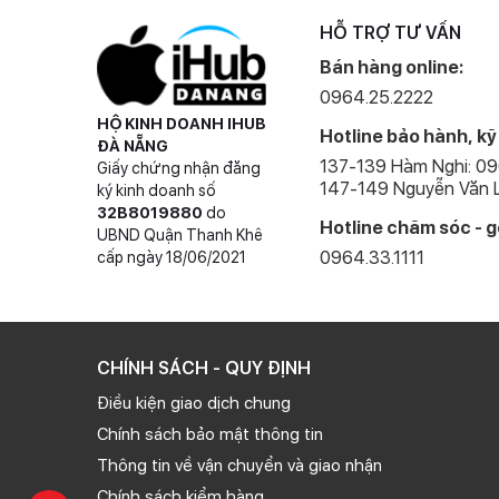
HỖ TRỢ TƯ VẤN
Bán hàng online:
0964.25.2222
HỘ KINH DOANH IHUB
Hotline bảo hành, kỹ
ĐÀ NẴNG
137-139 Hàm Nghi: 0
Giấy chứng nhận đăng
147-149 Nguyễn Văn L
ký kinh doanh số
Tai thỏ được thu gọn đáng kể
32B8019880
do
Qua đến iPhone 12, thì phần khuyết được Apple thu gọn 
Hotline chăm sóc - g
UBND Quận Thanh Khê
nâng cao trải nghiệm hình ảnh đáng kể.
0964.33.1111
cấp ngày 18/06/2021
iPhone 12 Pro Max được trang bị màn hình OLED với c
nét, màu sắc được tái tạo chuẩn xác, độ tương phản cao
CHÍNH SÁCH - QUY ĐỊNH
Điều kiện giao dịch chung
Chính sách bảo mật thông tin
Thông tin về vận chuyển và giao nhận
Chính sách kiểm hàng