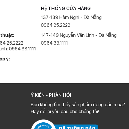
HỆ THỐNG CỬA HÀNG
137-139 Hàm Nghi - Đà Nẵng
0964.25.2222
 thuật:
147-149 Nguyễn Văn Linh - Đà Nẵng
964.25.2222
0964.33.1111
inh: 0964.33.1111
đi rất nhiều, điều này giúp tăng diện tích hiển thị đồng thời
óp ý:
ông nghệ Super Retina XDR mang đến chất lượng hình ảnh sắc
, màu đen sâu tiết kiệm pin hơn.
Ý KIẾN - PHẢN HỒI
Bạn không tìm thấy sản phẩm đang cần mua?
Hãy để lại yêu cầu cho chúng tôi!