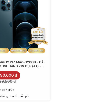
one 12 Pro Max - 128GB - ĐÃ
TIVE HÀNG ZIN ĐẸP (A+) -
10.990.000
990,000 đ
39,500 đ
test 1 đổi 1
o hàng nhanh miễn phí
iPhone 12 Pro Max được làm cong nhẹ, giúp ôm khít khung viền
 dụng.