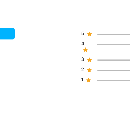
m tức còn mỏng hơn khoảng 10% so với
i
Phone 11 Pro Max hiện
 đẳng cấp cho thiết bị từ mọi góc nhìn.
5
4
3
2
1