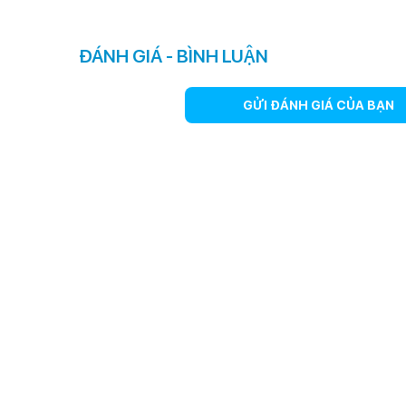
iPhone 12 Pro Max sẽ có độ mỏng ấn tượng chỉ 7,4 m
nay đang là 8,1 mm. Điều này càng làm tăng sự quyến rũ,
ĐÁNH GIÁ - BÌNH LUẬN
GỬI ĐÁNH GIÁ CỦA BẠN