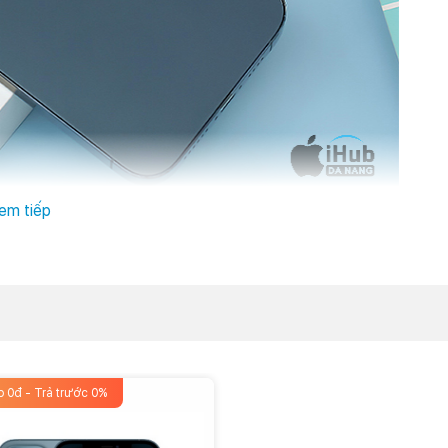
em tiếp
hì iPhone 12 Pro Max sẽ là chất liệu mặt kính cùng khung viền
4 /4s huyền thoại với thiết kế đẹp nhất trong lịch sử thiết kế
p 0đ - Trả trước 0%