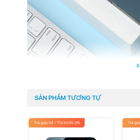
X
Nếu iPad Pro 2020 sử dụng chất liệu nhôm nguyên khối, t
thép, làm người dùng gợi nhớ nhiều hơn về bộ đôi iPhone 
của Apple.
SẢN PHẨM TƯƠNG TỰ
Trả góp 0đ - Trả trước 0%
Trả gó