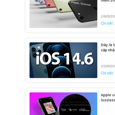
niệm 20
(26/05/20
Chi tiết
Đây là 
cập nhật
(23/05/20
Chi tiết
Apple c
lossle
thức ra
miễn ph