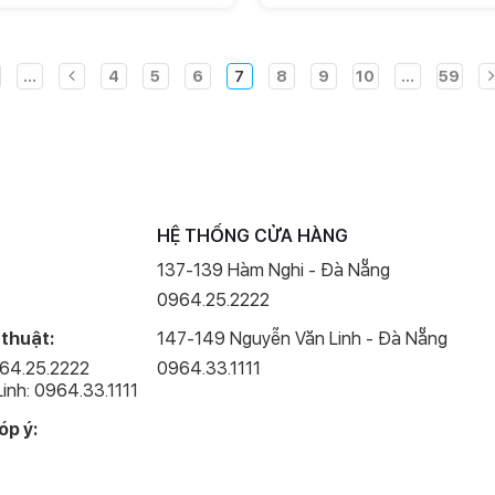
...
4
5
6
7
8
9
10
...
59
HỆ THỐNG CỬA HÀNG
137-139 Hàm Nghi - Đà Nẵng
0964.25.2222
 thuật:
147-149 Nguyễn Văn Linh - Đà Nẵng
964.25.2222
0964.33.1111
inh: 0964.33.1111
óp ý: