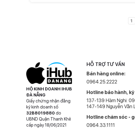
1
HỖ TRỢ TƯ VẤN
Bán hàng online:
0964.25.2222
HỘ KINH DOANH IHUB
Hotline bảo hành, kỹ
ĐÀ NẴNG
137-139 Hàm Nghi: 0
Giấy chứng nhận đăng
147-149 Nguyễn Văn L
ký kinh doanh số
32B8019880
do
Hotline chăm sóc - g
UBND Quận Thanh Khê
0964.33.1111
cấp ngày 18/06/2021