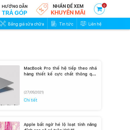
NHẤN ĐỂ XEM
0
HƯỚNG DẪN
KHUYẾN MÃI
TRẢ GÓP
Bảng giá sửa chữa
Tin tức
Liên hệ
MacBook Pro thế hệ tiếp theo nhá
hàng thiết kế cực chất thông qua
loạt ảnh concept đẹp “lịm tim”
(27/05/2021)
Chi tiết
Apple bất ngờ hé lộ loạt tính năng