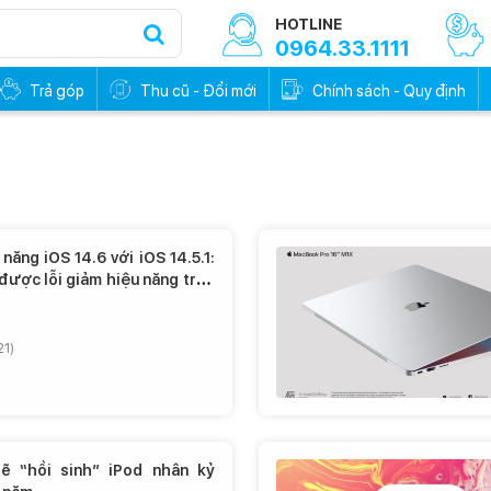
HOTLINE
0964.33.1111
Trả góp
Thu cũ - Đổi mới
Chính sách - Quy định
năng iOS 14.6 với iOS 14.5.1:
được lỗi giảm hiệu năng trên
1, iPhone 12?
21)
ẽ “hồi sinh” iPod nhân kỷ