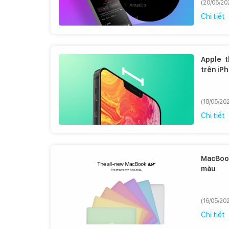
(20/05/20
Chi tiết
Apple t
trên iP
(18/05/202
Chi tiết
MacBook
màu
(16/05/202
Chi tiết