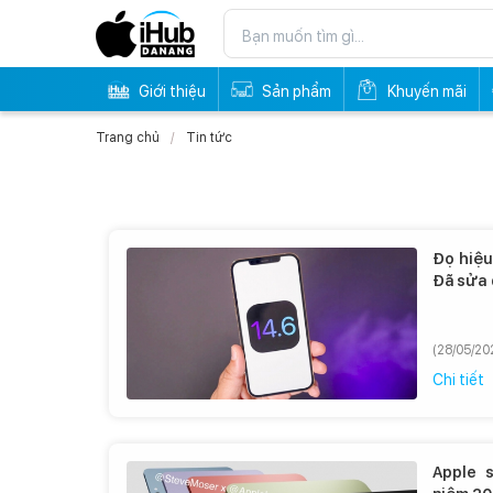
Giới thiệu
Sản phẩm
Khuyến mãi
Trang chủ
Tin tức
Đọ hiệu 
Đã sửa 
iPhone 1
(28/05/20
Chi tiết
Apple s