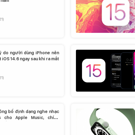
 năm
21)
lý do người dùng iPhone nên
 iOS 14.6 ngay sau khi ra mắt
21)
ông bố định dạng nghe nhạc
ss cho Apple Music, chính
 mắt vào tháng 6, hoàn toàn
í